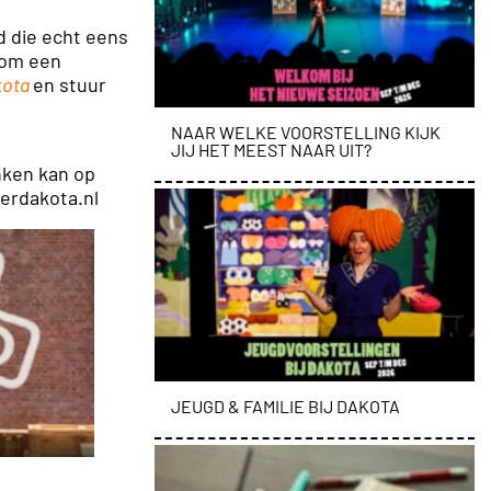
d die echt eens
s om een
kota
en stuur
NAAR WELKE VOORSTELLING KIJK
JIJ HET MEEST NAAR UIT?
nken kan op
terdakota.nl
JEUGD & FAMILIE BIJ DAKOTA