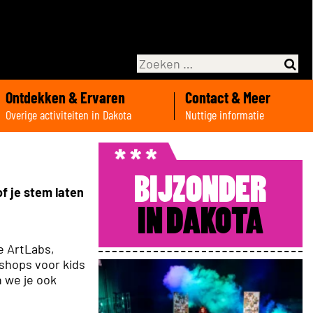
Ontdekken & Ervaren
Contact & Meer
Overige activiteiten in Dakota
Nuttige informatie
BIJZONDER
f je stem laten
IN DAKOTA
e ArtLabs,
kshops voor kids
n we je ook