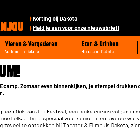
Korting bij Dakota
ANJOU
Meld je aan voor onze nieuwsbrief!
Vieren & Vergaderen
Eten & Drinken
Verhuur in Dakota
Horeca in Dakota
UM!
l Ecamp. Zomaar even binnenkijken, je stempel drukken o
n.
op een Ook van Jou Festival, een leuke cursus volgen in d
ntmoet elkaar bij…. speciaal voor senioren en diverse wor
 zoveel te ontdekken bij Theater & Filmhuis Dakota, zie