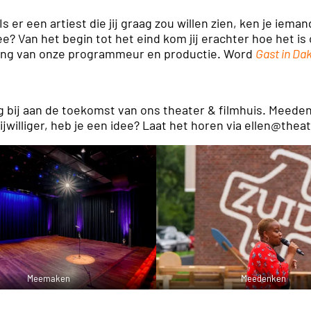
r een artiest die jij graag zou willen zien, ken je ieman
e? Van het begin tot het eind kom jij erachter hoe het i
ing van onze programmeur en productie. Word
Gast in Da
g bij aan de toekomst van ons theater & filmhuis. Meede
jwilliger, heb je een idee? Laat het horen via ellen@thea
Meemaken
Meedenken