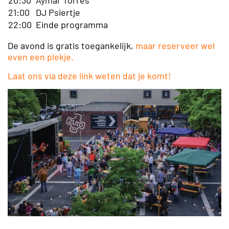
20:30
Aymar Torres
21:00
DJ Psiertje
22:00
Einde programma
De avond is gratis toegankelijk,
maar reserveer wel
even een plekje.
Laat ons via deze link weten dat je komt!